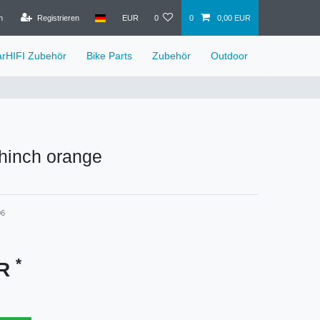
n
Registrieren
EUR
0
0
0,00 EUR
arHIFI Zubehör
Bike Parts
Zubehör
Outdoor
inch orange
6
*
UR