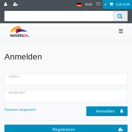
EUR
0
0,00 EUR
☰
Anmelden
E-MAIL*
PASSWORT*
Passwort vergessen?
Anmelden
Registrieren