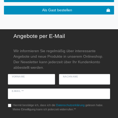
Als Gast bestellen
Angebote per E-Mail
Wir informieren Sie regelmäßig über interessante
Angebote und neue Produkte in unserem Onlineshop.
Der Newsletter kann jederzeit über Ihr Kundenkonto
abbestellt werden.
VORNAME
NACHNAME
E-MAIL **
Hiermit bestätige ich, dass ich die
Daten­schutz­erklärung
gelesen habe.
Meine Einwilligung kann ich jederzeit widerrufen.**