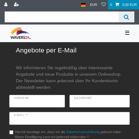
EUR
0
0,00 EUR
☰
Angebote per E-Mail
Wir informieren Sie regelmäßig über interessante
Angebote und neue Produkte in unserem Onlineshop.
Der Newsletter kann jederzeit über Ihr Kundenkonto
abbestellt werden.
VORNAME
NACHNAME
E-MAIL **
Hiermit bestätige ich, dass ich die
Daten­schutz­erklärung
gelesen habe.
Meine Einwilligung kann ich jederzeit widerrufen.**