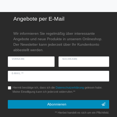
Angebote per E-Mail
Wir informieren Sie regelmäßig über interessante
Angebote und neue Produkte in unserem Onlineshop.
Der Newsletter kann jederzeit über Ihr Kundenkonto
abbestellt werden.
VORNAME
NACHNAME
E-MAIL **
Hiermit bestätige ich, dass ich die
Daten­schutz­erklärung
gelesen habe.
Meine Einwilligung kann ich jederzeit widerrufen.**
Abonnieren
** Hierbei handelt es sich um ein Pflichtfeld.