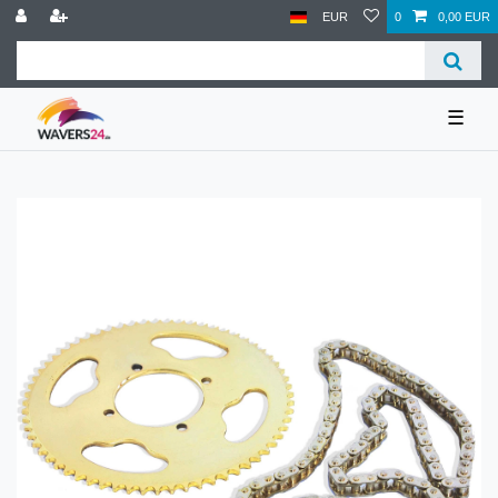
EUR
0
0,00 EUR
☰