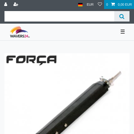
EUR
0
0,00 EUR
☰