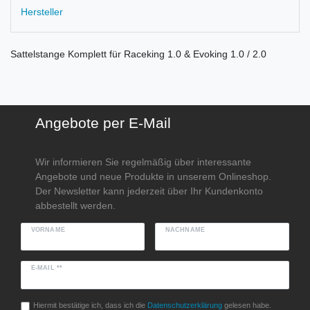
Hersteller
Sattelstange Komplett für Raceking 1.0 & Evoking 1.0 / 2.0
Angebote per E-Mail
Wir informieren Sie regelmäßig über interessante
Angebote und neue Produkte in unserem Onlineshop.
Der Newsletter kann jederzeit über Ihr Kundenkonto
abbestellt werden.
VORNAME
NACHNAME
E-MAIL **
Hiermit bestätige ich, dass ich die
Daten­schutz­erklärung
gelesen habe.