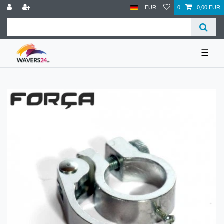
EUR
0
0,00 EUR
☰