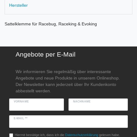
Hersteller
Sattelklemme für Racebug, Raceking & Evoking
Angebote per E-Mail
Wir informieren Sie regelmäßig über interessante
Angebote und neue Produkte in unserem Onlineshop.
Der Newsletter kann jederzeit über Ihr Kundenkonto
abbestellt werden.
VORNAME
NACHNAME
E-MAIL **
Hiermit bestätige ich, dass ich die
Daten­schutz­erklärung
gelesen habe.