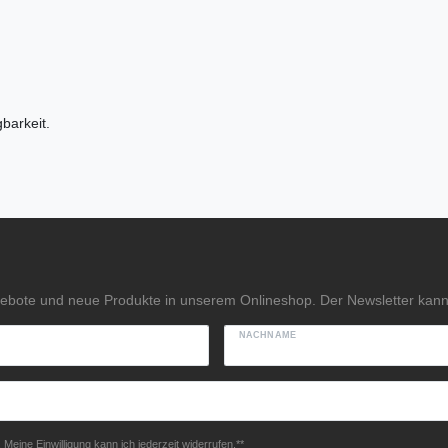
barkeit.
gebote und neue Produkte in unserem Onlineshop. Der Newsletter kann 
NACHNAME
Meine Einwilligung kann ich jederzeit widerrufen.**