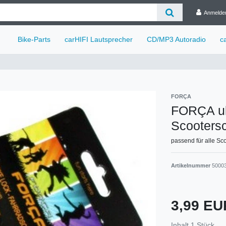
Anmelde
Bike-Parts
carHIFI Lautsprecher
CD/MP3 Autoradio
c
FORÇA
FORÇA ult
Scooters
passend für alle Sc
Artikelnummer
5000
3,99 E
Inhalt
1
Stück