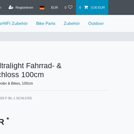
n
Registrieren
EUR
0
0
0,00 EUR
arHIFI Zubehör
Bike Parts
Zubehör
Outdoor
ralight Fahrrad- &
chloss 100cm
ooter & Bikes, 100cm
333 F-BL-1 SCHLOSS
*
UR