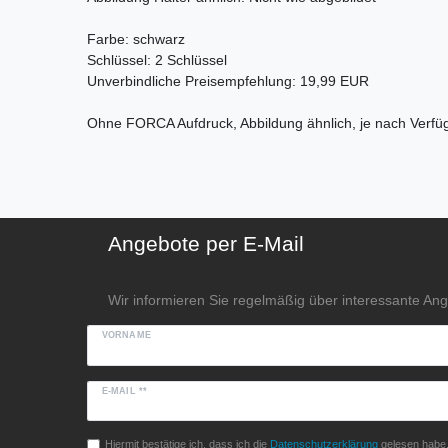
Farbe: schwarz
Schlüssel: 2 Schlüssel
Unverbindliche Preisempfehlung: 19,99 EUR
Ohne FORCA Aufdruck, Abbildung ähnlich, je nach Verfüg
Angebote per E-Mail
Wir informieren Sie regelmäßig über interessante An
VORNAME
E-MAIL **
Hiermit bestätige ich, dass ich die
Daten­schutz­erklärung
gelesen habe. 