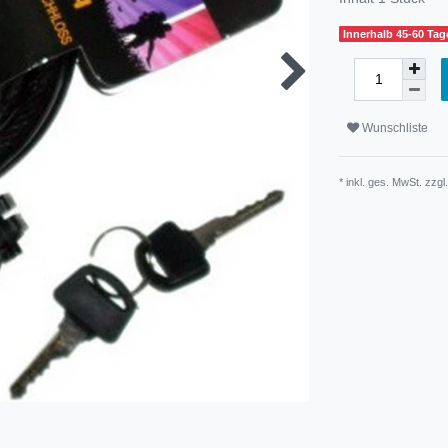
Innerhalb 45-60 Tage
Wunschliste
* inkl. ges. MwSt. zzgl