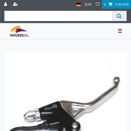
EUR
0
0,00 EUR
☰