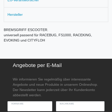
Hersteller
BREMSGRIFF ESCOOTER.
universell passend für RACEBUG, FS1000, RACEKING,
EVOKING und CITYFLOH
Angebote per E-Mail
Wir informieren Sie regelmäßig über interessante
Angebote und neue Produkte in unserem Onlineshop.
Der Newsletter kann jederzeit über Ihr Kundenkonto
abbestellt werden.
VORNAME
NACHNAME