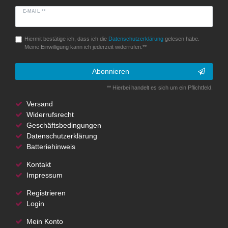
E-MAIL **
Hiermit bestätige ich, dass ich die
Daten­schutz­erklärung
gelesen habe.
Meine Einwilligung kann ich jederzeit widerrufen.**
Abonnieren
** Hierbei handelt es sich um ein Pflichtfeld.
Versand
Widerrufsrecht
Geschäftsbedingungen
Datenschutzerklärung
Batteriehinweis
Kontakt
Impressum
Registrieren
Login
Mein Konto