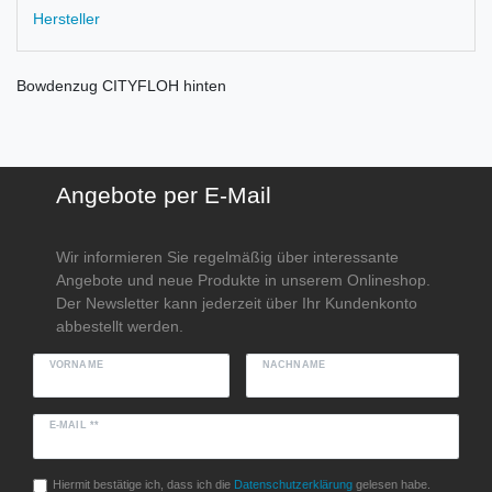
Hersteller
Bowdenzug CITYFLOH hinten
Angebote per E-Mail
Wir informieren Sie regelmäßig über interessante
Angebote und neue Produkte in unserem Onlineshop.
Der Newsletter kann jederzeit über Ihr Kundenkonto
abbestellt werden.
VORNAME
NACHNAME
E-MAIL **
Hiermit bestätige ich, dass ich die
Daten­schutz­erklärung
gelesen habe.