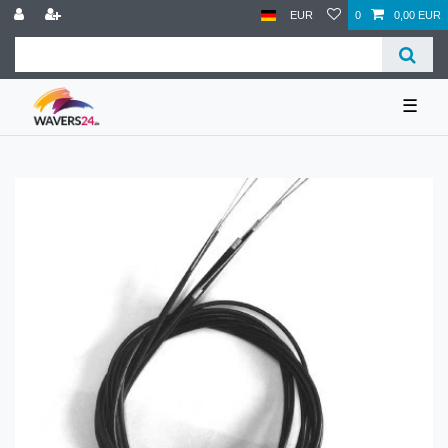
EUR
0
0,00 EUR
☰