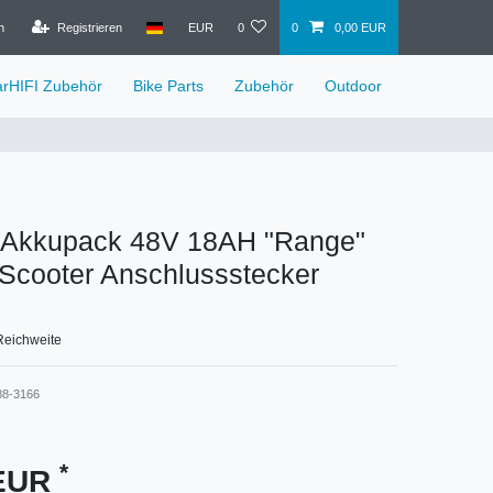
n
Registrieren
EUR
0
0
0,00 EUR
arHIFI Zubehör
Bike Parts
Zubehör
Outdoor
l Akkupack 48V 18AH "Range"
 Scooter Anschlussstecker
Reichweite
88-3166
*
 EUR