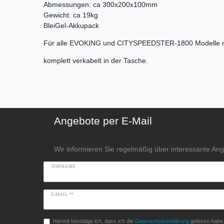
Abmessungen: ca 300x200x100mm
Gewicht: ca 19kg
BleiGel-Akkupack
Für alle EVOKING und CITYSPEEDSTER-1800 Modelle mi
komplett verkabelt in der Tasche.
Angebote per E-Mail
Wir informieren Sie regelmäßig über interessante An
VORNAME
E-MAIL **
Hiermit bestätige ich, dass ich die
Daten­schutz­erklärung
gelesen habe. 