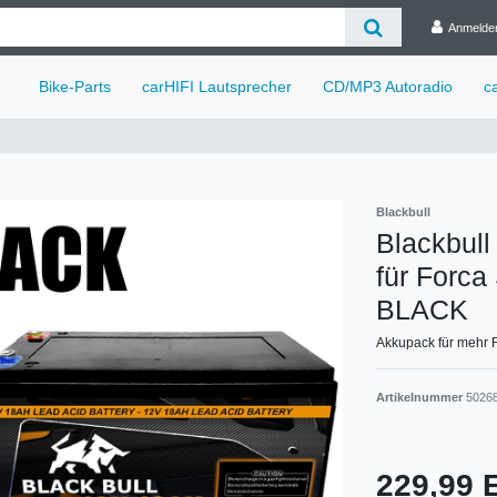
Anmelde
Bike-Parts
carHIFI Lautsprecher
CD/MP3 Autoradio
c
Blackbull
Blackbul
für Forca
BLACK
Akkupack für mehr 
Artikelnummer
5026
229,99