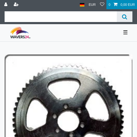
EUR
0
0,00 EUR
☰