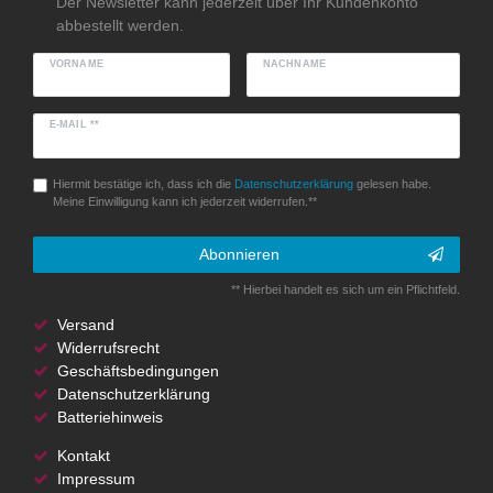
Der Newsletter kann jederzeit über Ihr Kundenkonto
abbestellt werden.
VORNAME
NACHNAME
E-MAIL **
Hiermit bestätige ich, dass ich die
Daten­schutz­erklärung
gelesen habe.
Meine Einwilligung kann ich jederzeit widerrufen.**
Abonnieren
** Hierbei handelt es sich um ein Pflichtfeld.
Versand
Widerrufsrecht
Geschäftsbedingungen
Datenschutzerklärung
Batteriehinweis
Kontakt
Impressum