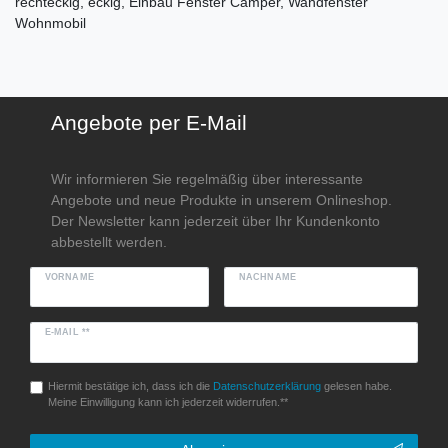
rechteckig, eckig, Einbau Fenster Camper, Wandfenster
Wohnmobil
Angebote per E-Mail
Wir informieren Sie regelmäßig über interessante
Angebote und neue Produkte in unserem Onlineshop.
Der Newsletter kann jederzeit über Ihr Kundenkonto
abbestellt werden.
VORNAME
NACHNAME
E-MAIL **
Hiermit bestätige ich, dass ich die
Daten­schutz­erklärung
gelesen habe.
Meine Einwilligung kann ich jederzeit widerrufen.**