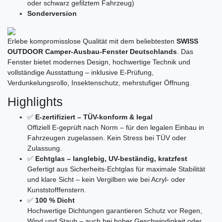
oder schwarz gefilztem Fahrzeug)
Sonderversion
Erlebe kompromisslose Qualität mit dem beliebtesten
SWISS
OUTDOOR Camper-Ausbau-Fenster Deutschlands
. Das
Fenster bietet modernes Design, hochwertige Technik und
vollständige Ausstattung – inklusive E-Prüfung,
Verdunkelungsrollo, Insektenschutz, mehrstufiger Öffnung.
Highlights
✅
E-zertifiziert – TÜV-konform & legal
Offiziell E-geprüft nach Norm – für den legalen Einbau in
Fahrzeugen zugelassen. Kein Stress bei TÜV oder
Zulassung.
✅
Echtglas – langlebig, UV-beständig, kratzfest
Gefertigt aus Sicherheits-Echtglas für maximale Stabilität
und klare Sicht – kein Vergilben wie bei Acryl- oder
Kunststofffenstern.
✅
100 % Dicht
Hochwertige Dichtungen garantieren Schutz vor Regen,
Wind und Staub – auch bei hoher Geschwindigkeit oder