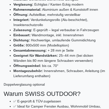
Verglasung:
Echtglas / Kanten Eckig modern
Rahmenmaterial:
Aluminium außen & Kunststoff innen
Öffnung:
Aufstellbar, mehrstufig verstellbar
Integriert:
Verdunkelungsrollo (Alu-beschichtet),
Insektenschutzrollo
Zulassung:
E-geprüft – legal verbaubar in Fahrzeugen
Einbauart:
Wandmontage, inkl. Innenrahmen
Dichtung:
Hochwertige, umlaufende Gummidichtung
Größe:
800x500 mm (Modelloption)
Gesamtabmessung:
+ 28 mm je Seite
Geeignet für Wandstärken:
25–44 mm (bei dicken
Wänden bis 80 mm längere Schrauben verwenden)
Öffnungswinkel:
bis ca. 70°
Montagezubehör:
Innenrahmen, Schrauben, Anleitung (im
Lieferumfang enthalten)
Doppelverglasung optional
Warum SWISS OUTDOOR?
✅ E-geprüft & TÜV-zugelassen
✅ Ideal für Camper Fenster Ausbau, Wohnmobil Umbau,