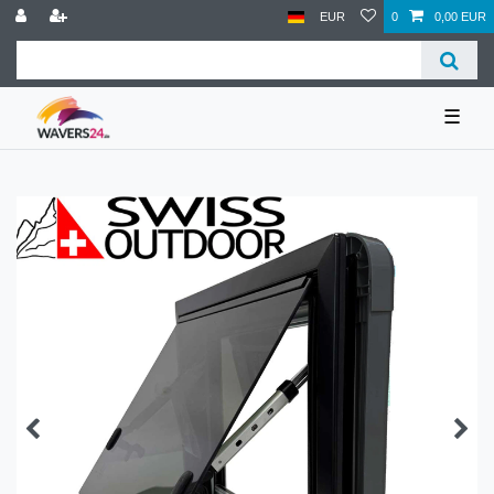
EUR
0
0,00 EUR
☰