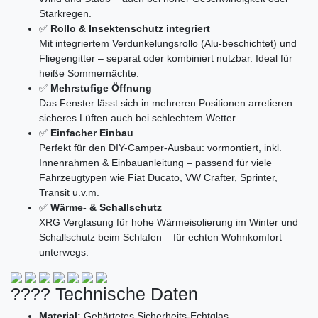
Starkregen.
✅
Rollo & Insektenschutz integriert
Mit integriertem Verdunkelungsrollo (Alu-beschichtet) und
Fliegengitter – separat oder kombiniert nutzbar. Ideal für
heiße Sommernächte.
✅
Mehrstufige Öffnung
Das Fenster lässt sich in mehreren Positionen arretieren –
sicheres Lüften auch bei schlechtem Wetter.
✅
Einfacher Einbau
Perfekt für den DIY-Camper-Ausbau: vormontiert, inkl.
Innenrahmen & Einbauanleitung – passend für viele
Fahrzeugtypen wie Fiat Ducato, VW Crafter, Sprinter,
Transit u.v.m.
✅
Wärme- & Schallschutz
XRG Verglasung für hohe Wärmeisolierung im Winter und
Schallschutz beim Schlafen – für echten Wohnkomfort
unterwegs.
???? Technische Daten
Material:
Gehärtetes Sicherheits-Echtglas