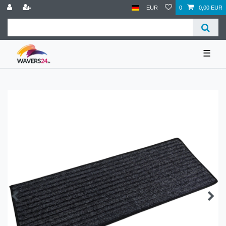
EUR
0
0,00 EUR
☰