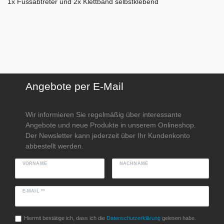
1x Fussabtreter und 2x Klettband selbstklebend
Angebote per E-Mail
Wir informieren Sie regelmäßig über interessante
Angebote und neue Produkte in unserem Onlineshop.
Der Newsletter kann jederzeit über Ihr Kundenkonto
abbestellt werden.
VORNAME
NACHNAME
E-MAIL **
Hiermit bestätige ich, dass ich die
Daten­schutz­erklärung
gelesen habe.