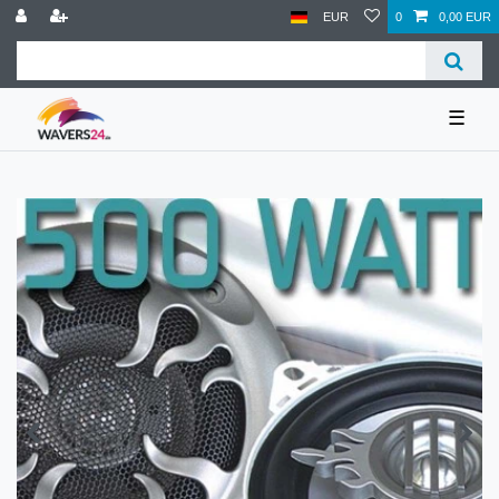
EUR
0
0,00 EUR
☰