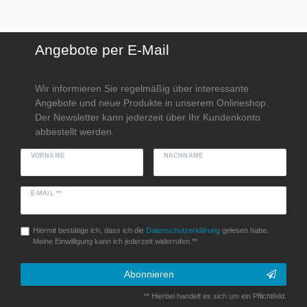
Angebote per E-Mail
Wir informieren Sie regelmäßig über interessante
Angebote und neue Produkte in unserem Onlineshop.
Der Newsletter kann jederzeit über Ihr Kundenkonto
abbestellt werden.
VORNAME
NACHNAME
E-MAIL **
Hiermit bestätige ich, dass ich die
Daten­schutz­erklärung
gelesen habe.
Meine Einwilligung kann ich jederzeit widerrufen.**
Abonnieren
** Hierbei handelt es sich um ein Pflichtfeld.