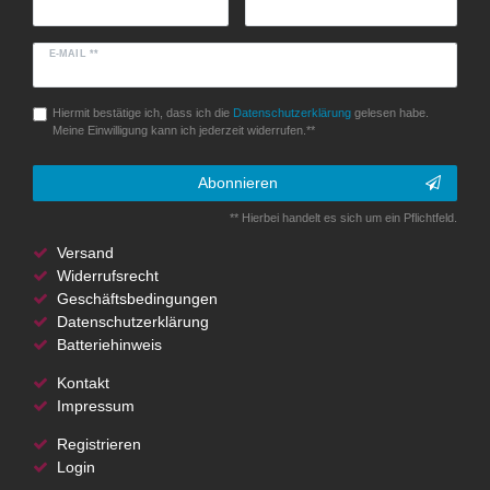
E-MAIL **
Hiermit bestätige ich, dass ich die
Daten­schutz­erklärung
gelesen habe.
Meine Einwilligung kann ich jederzeit widerrufen.**
Abonnieren
** Hierbei handelt es sich um ein Pflichtfeld.
Versand
Widerrufsrecht
Geschäftsbedingungen
Datenschutzerklärung
Batteriehinweis
Kontakt
Impressum
Registrieren
Login