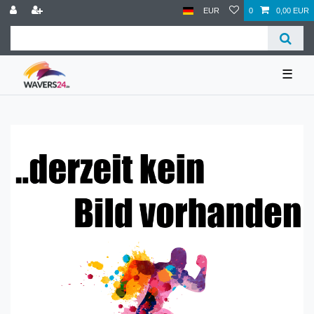
EUR
0
0,00 EUR
☰