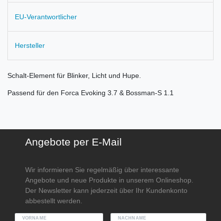
EU-Verantwortlicher
Hersteller
Schalt-Element für Blinker, Licht und Hupe.
Passend für den Forca Evoking 3.7 & Bossman-S 1.1
Angebote per E-Mail
Wir informieren Sie regelmäßig über interessante
Angebote und neue Produkte in unserem Onlineshop.
Der Newsletter kann jederzeit über Ihr Kundenkonto
abbestellt werden.
VORNAME
NACHNAME