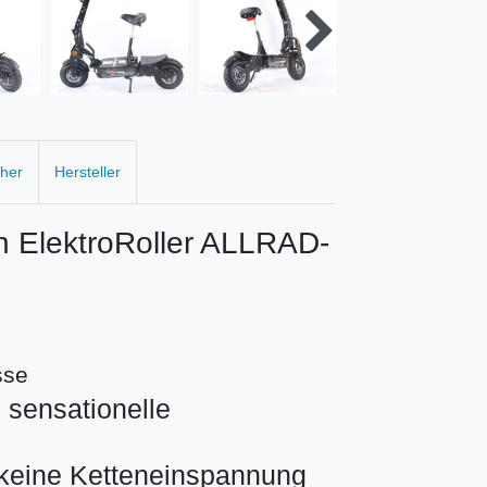
cher
Hersteller
ElektroRoller ALLRAD-
sse
 sensationelle
, keine Ketteneinspannung