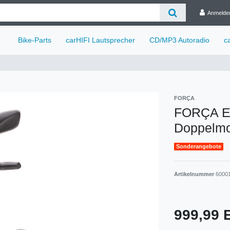
Anmelde
Bike-Parts
carHIFI Lautsprecher
CD/MP3 Autoradio
c
FORÇA
FORÇA Ev
Doppelmo
Sonderangebote
Artikelnummer
6000
999,99