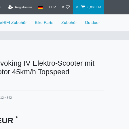
n
Registrieren
EUR
0
0
0,00 EUR
arHIFI Zubehör
Bike Parts
Zubehör
Outdoor
oking IV Elektro-Scooter mit
tor 45km/h Topspeed
112-4842
*
 EUR