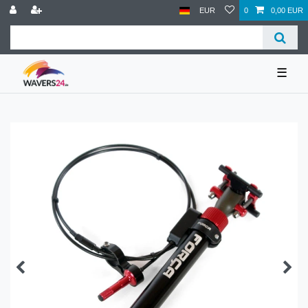
EUR
0
0,00 EUR
☰