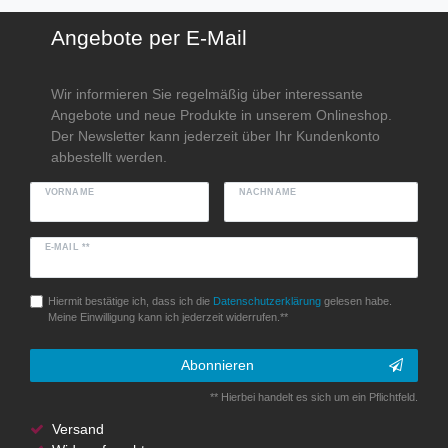
Angebote per E-Mail
Wir informieren Sie regelmäßig über interessante
Angebote und neue Produkte in unserem Onlineshop.
Der Newsletter kann jederzeit über Ihr Kundenkonto
abbestellt werden.
VORNAME
NACHNAME
E-MAIL **
Hiermit bestätige ich, dass ich die
Daten­schutz­erklärung
gelesen habe.
Meine Einwilligung kann ich jederzeit widerrufen.**
Abonnieren
** Hierbei handelt es sich um ein Pflichtfeld.
Versand