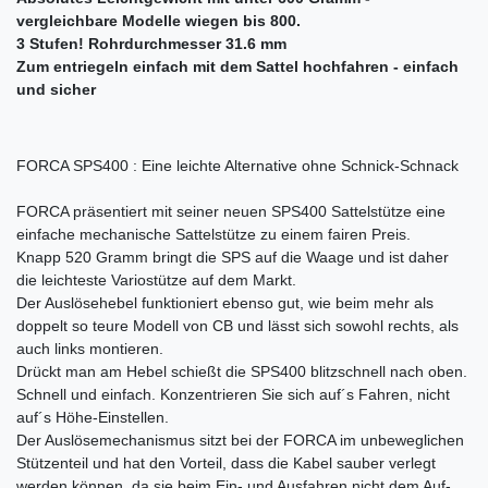
vergleichbare Modelle wiegen bis 800.
3 Stufen! Rohrdurchmesser 31.6 mm
Zum entriegeln einfach mit dem Sattel hochfahren - einfach
und sicher
FORCA SPS400 : Eine leichte Alternative ohne Schnick-Schnack
FORCA präsentiert mit seiner neuen SPS400 Sattelstütze eine
einfache mechanische Sattelstütze zu einem fairen Preis.
Knapp 520 Gramm bringt die SPS auf die Waage und ist daher
die leichteste Variostütze auf dem Markt.
Der Auslösehebel funktioniert ebenso gut, wie beim mehr als
doppelt so teure Modell von CB und lässt sich sowohl rechts, als
auch links montieren.
Drückt man am Hebel schießt die SPS400 blitzschnell nach oben.
Schnell und einfach. Konzentrieren Sie sich auf´s Fahren, nicht
auf´s Höhe-Einstellen.
Der Auslösemechanismus sitzt bei der FORCA im unbeweglichen
Stützenteil und hat den Vorteil, dass die Kabel sauber verlegt
werden können, da sie beim Ein- und Ausfahren nicht dem Auf-