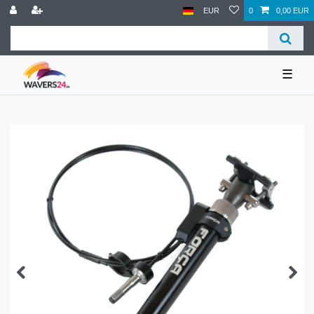
EUR
0
0,00 EUR
☰