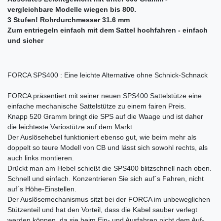
vergleichbare Modelle wiegen bis 800.
3 Stufen! Rohrdurchmesser 31.6 mm
Zum entriegeln einfach mit dem Sattel hochfahren - einfach
und sicher
FORCA SPS400 : Eine leichte Alternative ohne Schnick-Schnack
FORCA präsentiert mit seiner neuen SPS400 Sattelstütze eine
einfache mechanische Sattelstütze zu einem fairen Preis.
Knapp 520 Gramm bringt die SPS auf die Waage und ist daher
die leichteste Variostütze auf dem Markt.
Der Auslösehebel funktioniert ebenso gut, wie beim mehr als
doppelt so teure Modell von CB und lässt sich sowohl rechts, als
auch links montieren.
Drückt man am Hebel schießt die SPS400 blitzschnell nach oben.
Schnell und einfach. Konzentrieren Sie sich auf´s Fahren, nicht
auf´s Höhe-Einstellen.
Der Auslösemechanismus sitzt bei der FORCA im unbeweglichen
Stützenteil und hat den Vorteil, dass die Kabel sauber verlegt
werden können, da sie beim Ein- und Ausfahren nicht dem Auf-