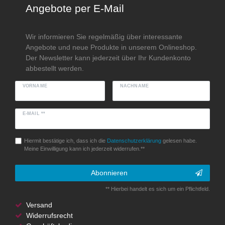
Angebote per E-Mail
Wir informieren Sie regelmäßig über interessante
Angebote und neue Produkte in unserem Onlineshop.
Der Newsletter kann jederzeit über Ihr Kundenkonto
abbestellt werden.
VORNAME
NACHNAME
E-MAIL **
Hiermit bestätige ich, dass ich die
Daten­schutz­erklärung
gelesen habe.
Meine Einwilligung kann ich jederzeit widerrufen.**
Abonnieren
** Hierbei handelt es sich um ein Pflichtfeld.
Versand
Widerrufsrecht