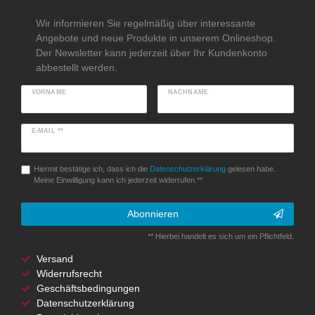
Wir informieren Sie regelmäßig über interessante
Angebote und neue Produkte in unserem Onlineshop.
Der Newsletter kann jederzeit über Ihr Kundenkonto
abbestellt werden.
VORNAME
NACHNAME
E-MAIL **
Hiermit bestätige ich, dass ich die
Daten­schutz­erklärung
gelesen habe.
Meine Einwilligung kann ich jederzeit widerrufen.**
Abonnieren
** Hierbei handelt es sich um ein Pflichtfeld.
Versand
Widerrufsrecht
Geschäftsbedingungen
Datenschutzerklärung