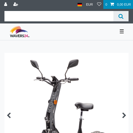
EUR
0
0,00 EUR
☰