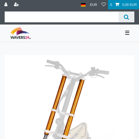
EUR
0
0,00 EUR
☰