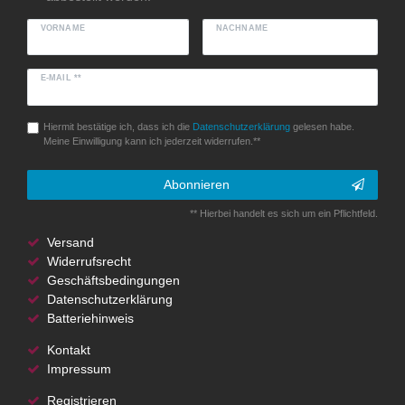
VORNAME
NACHNAME
E-MAIL **
Hiermit bestätige ich, dass ich die
Daten­schutz­erklärung
gelesen habe.
Meine Einwilligung kann ich jederzeit widerrufen.**
Abonnieren
** Hierbei handelt es sich um ein Pflichtfeld.
Versand
Widerrufsrecht
Geschäftsbedingungen
Datenschutzerklärung
Batteriehinweis
Kontakt
Impressum
Registrieren