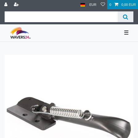
EUR
0
0,00 EUR
☰