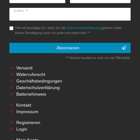
E-MAIL **
Hiermit bestätige ich, dass ich die
Daten­schutz­erklärung
gelesen habe.
Meine Einwilligung kann ich jederzeit widerrufen.**
Abonnieren
** Hierbei handelt es sich um ein Pflichtfeld.
Versand
Widerrufsrecht
Geschäftsbedingungen
Datenschutzerklärung
Batteriehinweis
Kontakt
Impressum
Registrieren
Login