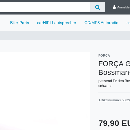
Anmelde
Bike-Parts
carHIFI Lautsprecher
CD/MP3 Autoradio
c
FORÇA
FORÇA Ga
Bossman
passend für den B
schwarz
Artikelnummer
5002
79,90 