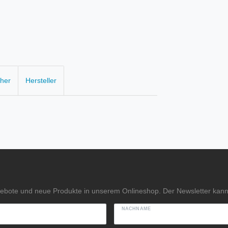
cher
Hersteller
gebote und neue Produkte in unserem Onlineshop. Der Newsletter kann 
NACHNAME