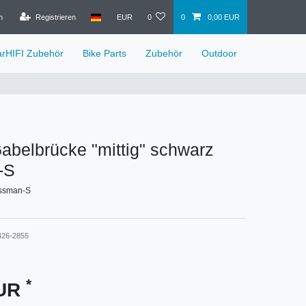
n
Registrieren
EUR
0
0
0,00 EUR
arHIFI Zubehör
Bike Parts
Zubehör
Outdoor
belbrücke "mittig" schwarz
-S
ossman-S
426-2855
*
EUR