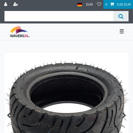
EUR
0
0,00 EUR
☰