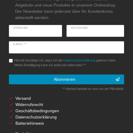
Angebote und neue Produkte in unserem Onlineshop.
Der Newsletter kann jederzeit über Ihr Kundenkonto
abbestellt werden.
VORNAME
NACHNAME
E-MAIL **
Hiermit bestätige ich, dass ich die
Daten­schutz­erklärung
gelesen habe.
Meine Einwilligung kann ich jederzeit widerrufen.**
Abonnieren
** Hierbei handelt es sich um ein Pflichtfeld.
Versand
Widerrufsrecht
Geschäftsbedingungen
Datenschutzerklärung
Batteriehinweis