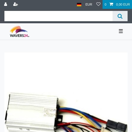
EUR
0
0,00 EUR
☰