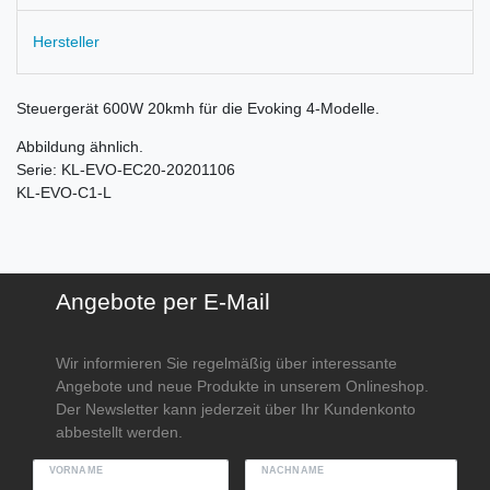
Hersteller
Steuergerät 600W 20kmh für die Evoking 4-Modelle.
Abbildung ähnlich.
Serie: KL-EVO-EC20-20201106
KL-EVO-C1-L
Angebote per E-Mail
Wir informieren Sie regelmäßig über interessante
Angebote und neue Produkte in unserem Onlineshop.
Der Newsletter kann jederzeit über Ihr Kundenkonto
abbestellt werden.
VORNAME
NACHNAME