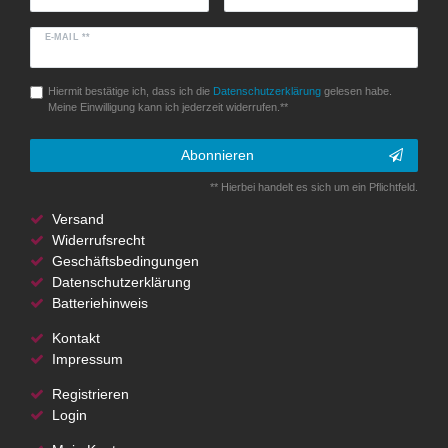
E-MAIL **
Hiermit bestätige ich, dass ich die
Daten­schutz­erklärung
gelesen habe.
Meine Einwilligung kann ich jederzeit widerrufen.**
Abonnieren
** Hierbei handelt es sich um ein Pflichtfeld.
Versand
Widerrufsrecht
Geschäftsbedingungen
Datenschutzerklärung
Batteriehinweis
Kontakt
Impressum
Registrieren
Login