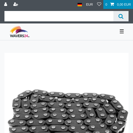
EUR
0
0,00 EUR
☰