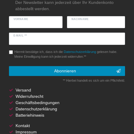
Der Newsletter kann jederzeit über Ihr Kundenkonto
abbestellt werden.
VORNAME
NACHNAME
E-MAIL **
Hiermit bestätige ich, dass ich die
Daten­schutz­erklärung
gelesen habe.
Meine Einwilligung kann ich jederzeit widerrufen.**
Abonnieren
** Hierbei handelt es sich um ein Pflichtfeld.
Versand
Widerrufsrecht
Geschäftsbedingungen
Datenschutzerklärung
Batteriehinweis
Kontakt
Impressum