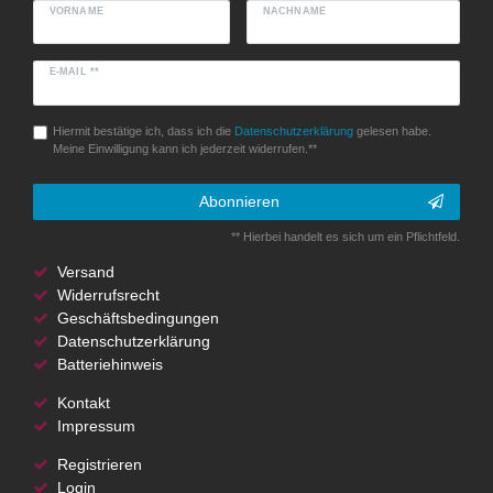
VORNAME
NACHNAME
E-MAIL **
Hiermit bestätige ich, dass ich die
Daten­schutz­erklärung
gelesen habe.
Meine Einwilligung kann ich jederzeit widerrufen.**
Abonnieren
** Hierbei handelt es sich um ein Pflichtfeld.
Versand
Widerrufsrecht
Geschäftsbedingungen
Datenschutzerklärung
Batteriehinweis
Kontakt
Impressum
Registrieren
Login