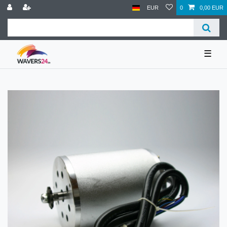
EUR
0
0,00 EUR
☰