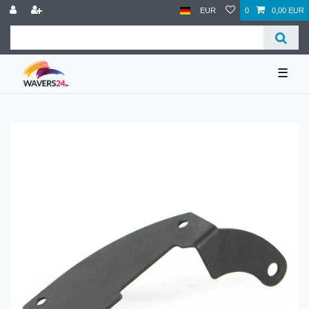
EUR
0
0,00 EUR
☰