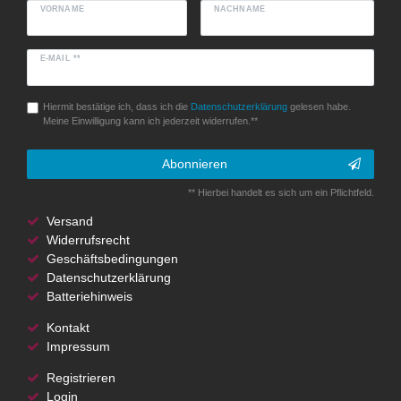
VORNAME
NACHNAME
E-MAIL **
Hiermit bestätige ich, dass ich die
Daten­schutz­erklärung
gelesen habe.
Meine Einwilligung kann ich jederzeit widerrufen.**
Abonnieren
** Hierbei handelt es sich um ein Pflichtfeld.
Versand
Widerrufsrecht
Geschäftsbedingungen
Datenschutzerklärung
Batteriehinweis
Kontakt
Impressum
Registrieren
Login