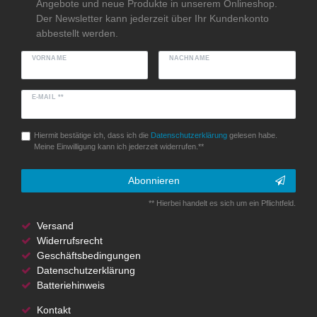
Angebote und neue Produkte in unserem Onlineshop.
Der Newsletter kann jederzeit über Ihr Kundenkonto
abbestellt werden.
VORNAME
NACHNAME
E-MAIL **
Hiermit bestätige ich, dass ich die
Daten­schutz­erklärung
gelesen habe.
Meine Einwilligung kann ich jederzeit widerrufen.**
Abonnieren
** Hierbei handelt es sich um ein Pflichtfeld.
Versand
Widerrufsrecht
Geschäftsbedingungen
Datenschutzerklärung
Batteriehinweis
Kontakt