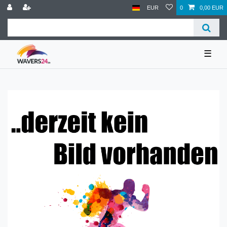
EUR
0
0,00 EUR
☰