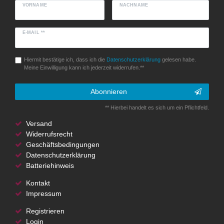
VORNAME
NACHNAME
E-MAIL **
Hiermit bestätige ich, dass ich die
Daten­schutz­erklärung
gelesen habe.
Meine Einwilligung kann ich jederzeit widerrufen.**
Abonnieren
** Hierbei handelt es sich um ein Pflichtfeld.
Versand
Widerrufsrecht
Geschäftsbedingungen
Datenschutzerklärung
Batteriehinweis
Kontakt
Impressum
Registrieren
Login