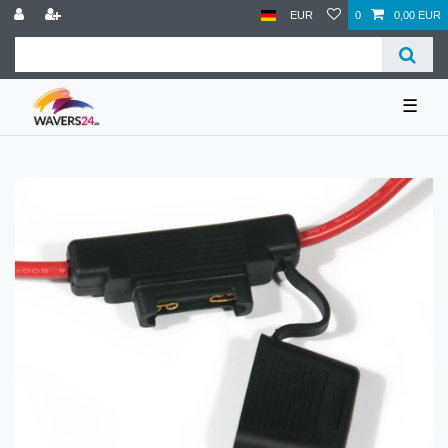
EUR
0
0,00 EUR
☰