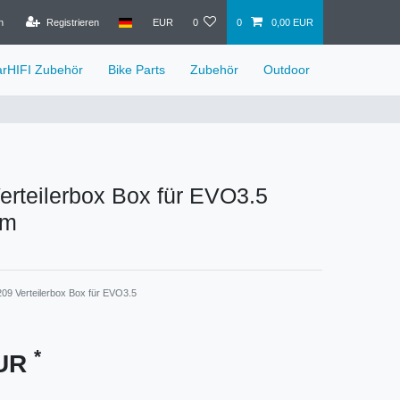
n
Registrieren
EUR
0
0
0,00 EUR
arHIFI Zubehör
Bike Parts
Zubehör
Outdoor
rteilerbox Box für EVO3.5
um
09 Verteilerbox Box für EVO3.5
*
EUR