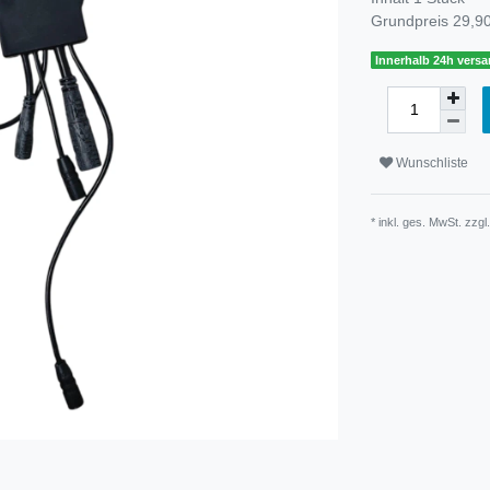
Grundpreis
29,90
Innerhalb 24h versa
Wunschliste
* inkl. ges. MwSt. zzgl