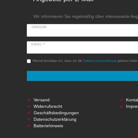
Wir informieren Sie regelmäßig über interessante An
VORNAME
E-MAIL **
Hiermit bestätige ich, dass ich die
Daten­schutz­erklärung
gelesen habe. 
Versand
Konta
Widerrufsrecht
Impre
Geschäftsbedingungen
Datenschutzerklärung
Batteriehinweis