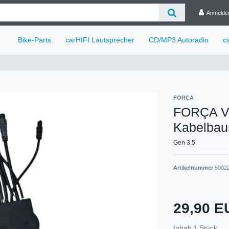
Anmelde
Bike-Parts
carHIFI Lautsprecher
CD/MP3 Autoradio
c
FORÇA
FORÇA Ve
Kabelba
Gen 3.5
Artikelnummer
50022
29,90 
Inhalt
1
Stück