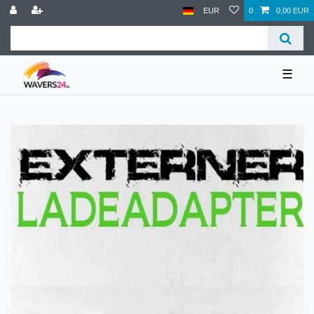
EUR
0
0,00 EUR
☰