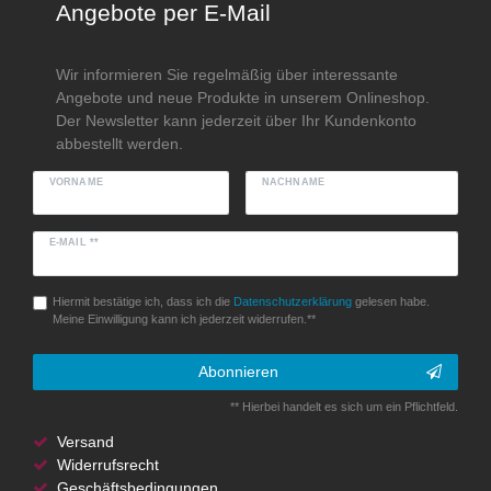
Angebote per E-Mail
Wir informieren Sie regelmäßig über interessante
Angebote und neue Produkte in unserem Onlineshop.
Der Newsletter kann jederzeit über Ihr Kundenkonto
abbestellt werden.
VORNAME
NACHNAME
E-MAIL **
Hiermit bestätige ich, dass ich die
Daten­schutz­erklärung
gelesen habe.
Meine Einwilligung kann ich jederzeit widerrufen.**
Abonnieren
** Hierbei handelt es sich um ein Pflichtfeld.
Versand
Widerrufsrecht
Geschäftsbedingungen