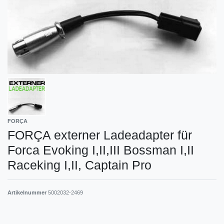
FORÇA
FORÇA externer Ladeadapter für
Forca Evoking I,II,III Bossman I,II
Raceking I,II, Captain Pro
Artikelnummer
5002032-2469