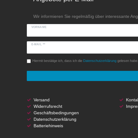
Wir informieren Sie regelmäßig über interessante An
VORNAME
E-MAIL **
Hiermit bestätige ich, dass ich die
Daten­schutz­erklärung
gelesen habe. 
Versand
Konta
Widerrufsrecht
Impre
Geschäftsbedingungen
Datenschutzerklärung
Batteriehinweis