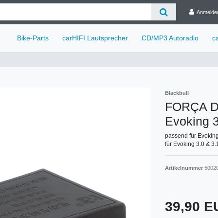
Anmelde
Bike-Parts
carHIFI Lautsprecher
CD/MP3 Autoradio
c
Blackbull
FORÇA DC
Evoking 
passend für Evoking
für Evoking 3.0 & 3.
Artikelnummer
5002
39,90 