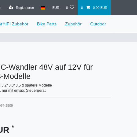
n
Registrieren
EUR
0
0
0,00 EUR
arHIFI Zubehör
Bike Parts
Zubehör
Outdoor
-Wandler 48V auf 12V für
3-Modelle
 3.2/ 3.3/ 3.5 & spätere Modelle
1 nur mit entspr. Steuergerät
074-2509
*
EUR