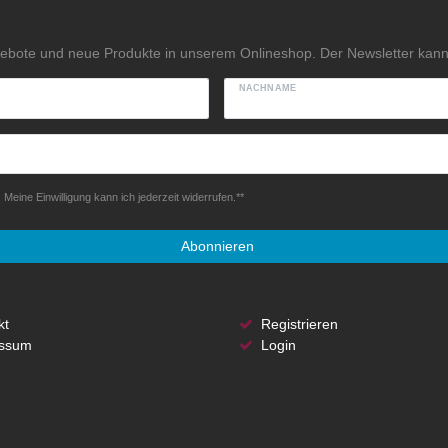
gebote und neue Produkte in unserem Onlineshop. Der Newsletter kann 
NACHNAME
Meine Einwilligung kann ich jederzeit widerrufen.**
Abonnieren
kt
Registrieren
ssum
Login