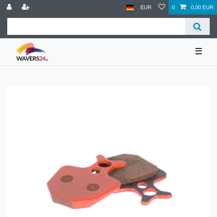
EUR
0
0,00 EUR
☰