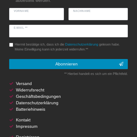
abbestellt werden.
VORNAME
NACHNAME
E-MAIL **
Hiermit bestätige ich, dass ich die
Daten­schutz­erklärung
gelesen habe.
Meine Einwilligung kann ich jederzeit widerrufen.**
Abonnieren
** Hierbei handelt es sich um ein Pflichtfeld.
Versand
Widerrufsrecht
Geschäftsbedingungen
Datenschutzerklärung
Batteriehinweis
Kontakt
Impressum