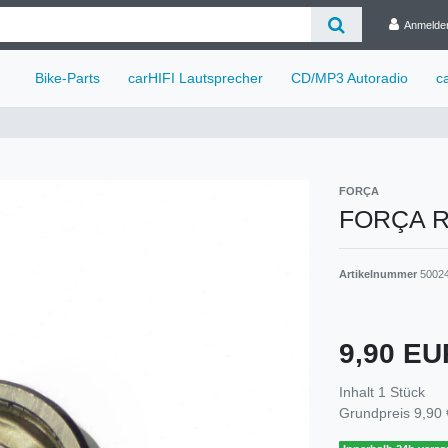
Anmelde
Bike-Parts
carHIFI Lautsprecher
CD/MP3 Autoradio
c
FORÇA
FORÇA Ra
Artikelnummer
5002
9,90 E
Inhalt
1
Stück
Grundpreis
9,90 