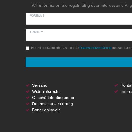
Wir informieren Sie regelmäßig über interessante An
VORNAME
E-MAIL **
Hiermit bestätige ich, dass ich die
Daten­schutz­erklärung
gelesen habe. 
Versand
Konta
Widerrufsrecht
Impre
Geschäftsbedingungen
Datenschutzerklärung
Batteriehinweis