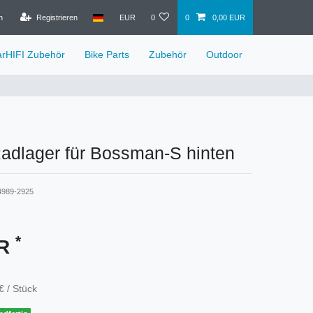
n
Registrieren
EUR
0
0
0,00 EUR
arHIFI Zubehör
Bike Parts
Zubehör
Outdoor
dlager für Bossman-S hinten
4989-2925
*
UR
€ / Stück