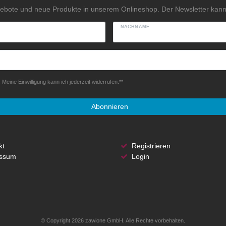
gebote und neue Produkte in unserem Onlineshop. Der Newsletter kann 
NACHNAME
Meine Einwilligung kann ich jederzeit widerrufen.**
Abonnieren
kt
Registrieren
ssum
Login
© Copyright 2026 zawione GmbH. Alle Rechte vorbehalten.