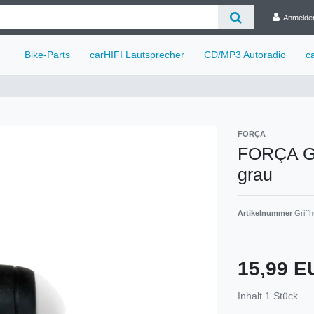
Anmelde
Bike-Parts
carHIFI Lautsprecher
CD/MP3 Autoradio
c
FORÇA
FORÇA Gr
grau
Artikelnummer
Griff
15,99 
Inhalt
1
Stück