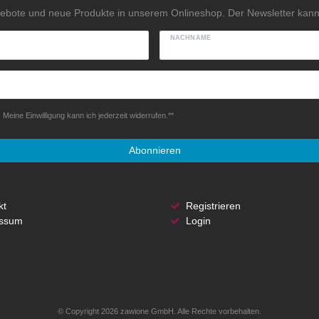
gebote und neue Produkte in unserem Onlineshop. Der Newsletter kann 
NACHNAME
Meine Einwilligung kann ich jederzeit widerrufen.**
Abonnieren
kt
Registrieren
ssum
Login
© Copyright 2026 zawione GmbH. Alle Rechte vorbehalten.