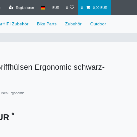
n
Registrieren
EUR
0
0
0,00 EUR
arHIFI Zubehör
Bike Parts
Zubehör
Outdoor
iffhülsen Ergonomic schwarz-
hülsen Ergonomic
*
EUR