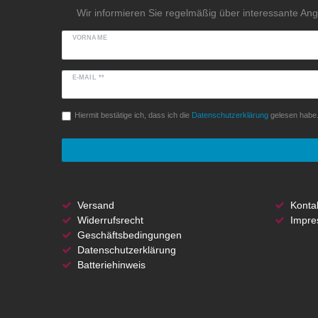
Wir informieren Sie regelmäßig über interessante An
VORNAME
E-MAIL **
Hiermit bestätige ich, dass ich die
Daten­schutz­erklärung
gelesen habe. 
Versand
Konta
Widerrufsrecht
Impre
Geschäftsbedingungen
Datenschutzerklärung
Batteriehinweis