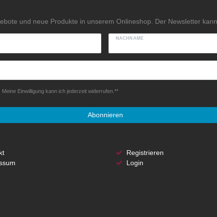
gebote und neue Produkte in unserem Onlineshop. Der Newsletter kann 
NACHNAME
Meine Einwilligung kann ich jederzeit widerrufen.**
Abonnieren
kt
Registrieren
ssum
Login