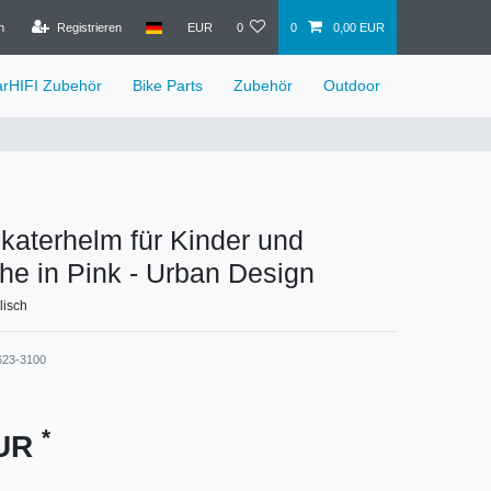
n
Registrieren
EUR
0
0
0,00 EUR
arHIFI Zubehör
Bike Parts
Zubehör
Outdoor
aterhelm für Kinder und
he in Pink - Urban Design
ylisch
623-3100
*
EUR