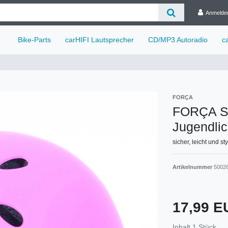
Anmelde
Bike-Parts
carHIFI Lautsprecher
CD/MP3 Autoradio
c
FORÇA
FORÇA Sk
Jugendlic
sicher, leicht und st
Artikelnummer
5002
17,99 
Inhalt
1
Stück