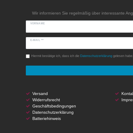
Wir informieren Sie regelmäßig über interessante An
VORNAME
E-MAIL **
Hiermit bestätige ich, dass ich die
Daten­schutz­erklärung
gelesen habe. 
Versand
Konta
Widerrufsrecht
Impre
Geschäftsbedingungen
Datenschutzerklärung
Batteriehinweis