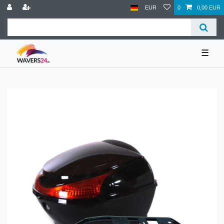
EUR
0
0,00 EUR
☰