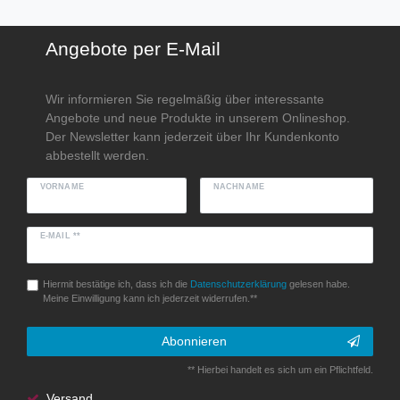
Angebote per E-Mail
Wir informieren Sie regelmäßig über interessante
Angebote und neue Produkte in unserem Onlineshop.
Der Newsletter kann jederzeit über Ihr Kundenkonto
abbestellt werden.
VORNAME
NACHNAME
E-MAIL **
Hiermit bestätige ich, dass ich die
Daten­schutz­erklärung
gelesen habe.
Meine Einwilligung kann ich jederzeit widerrufen.**
Abonnieren
** Hierbei handelt es sich um ein Pflichtfeld.
Versand