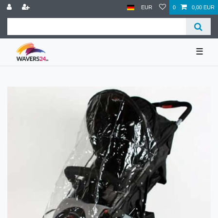
EUR
0
0,00 EUR
☰