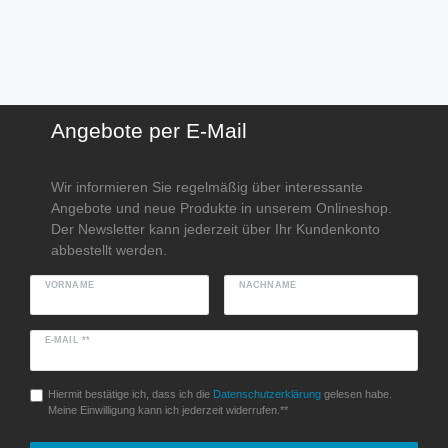
Angebote per E-Mail
Wir informieren Sie regelmäßig über interessante
Angebote und neue Produkte in unserem Onlineshop.
Der Newsletter kann jederzeit über Ihr Kundenkonto
abbestellt werden.
VORNAME
NACHNAME
E-MAIL **
Hiermit bestätige ich, dass ich die
Daten­schutz­erklärung
gelesen habe.
Meine Einwilligung kann ich jederzeit widerrufen.**