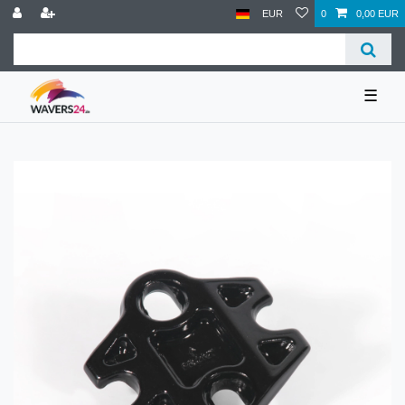
EUR
0
0,00 EUR
☰