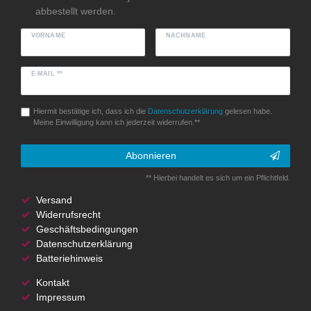
abbestellt werden.
VORNAME
NACHNAME
E-MAIL **
Hiermit bestätige ich, dass ich die
Daten­schutz­erklärung
gelesen habe.
Meine Einwilligung kann ich jederzeit widerrufen.**
Abonnieren
** Hierbei handelt es sich um ein Pflichtfeld.
Versand
Widerrufsrecht
Geschäftsbedingungen
Datenschutzerklärung
Batteriehinweis
Kontakt
Impressum