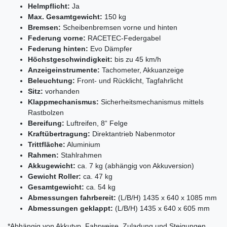
Helmpflicht:
Ja
Max. Gesamtgewicht:
150 kg
Bremsen:
Scheibenbremsen vorne und hinten
Federung vorne:
RACETEC-Federgabel
Federung hinten:
Evo Dämpfer
Höchstgeschwindigkeit:
bis zu 45 km/h
Anzeigeinstrumente:
Tachometer, Akkuanzeige
Beleuchtung:
Front- und Rücklicht, Tagfahrlicht
Sitz:
vorhanden
Klappmechanismus:
Sicherheitsmechanismus mittels
Rastbolzen
Bereifung:
Luftreifen, 8“ Felge
Kraftübertragung:
Direktantrieb Nabenmotor
Trittfläche:
Aluminium
Rahmen:
Stahlrahmen
Akkugewicht:
ca. 7 kg (abhängig von Akkuversion)
Gewicht Roller:
ca. 47 kg
Gesamtgewicht:
ca. 54 kg
Abmessungen fahrbereit:
(L/B/H) 1435 x 640 x 1085 mm
Abmessungen geklappt:
(L/B/H) 1435 x 640 x 605 mm
*Abhängig von Akkutyp, Fahrweise, Zuladung und Steigungen