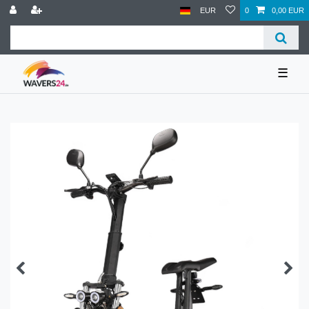
EUR
0
0,00 EUR
☰