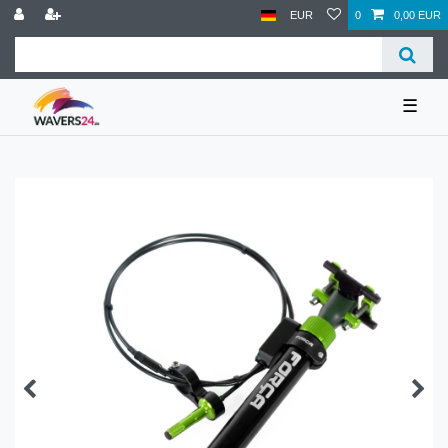
EUR
0
0,00 EUR
☰