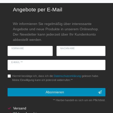
Angebote per E-Mail
Wir informieren Sie regelmäßig über interessante
Angebote und neue Produkte in unserem Onlineshop.
Der Newsletter kann jederzeit über Ihr Kundenkonto
abbestellt werden.
VORNAME
NACHNAME
E-MAIL **
Hiermit bestätige ich, dass ich die
Daten­schutz­erklärung
gelesen habe.
Meine Einwilligung kann ich jederzeit widerrufen.**
Abonnieren
** Hierbei handelt es sich um ein Pflichtfeld.
Versand