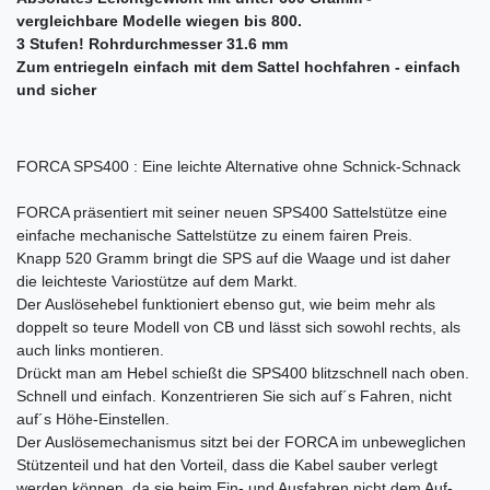
vergleichbare Modelle wiegen bis 800.
3 Stufen! Rohrdurchmesser 31.6 mm
Zum entriegeln einfach mit dem Sattel hochfahren - einfach
und sicher
FORCA SPS400 : Eine leichte Alternative ohne Schnick-Schnack
FORCA präsentiert mit seiner neuen SPS400 Sattelstütze eine
einfache mechanische Sattelstütze zu einem fairen Preis.
Knapp 520 Gramm bringt die SPS auf die Waage und ist daher
die leichteste Variostütze auf dem Markt.
Der Auslösehebel funktioniert ebenso gut, wie beim mehr als
doppelt so teure Modell von CB und lässt sich sowohl rechts, als
auch links montieren.
Drückt man am Hebel schießt die SPS400 blitzschnell nach oben.
Schnell und einfach. Konzentrieren Sie sich auf´s Fahren, nicht
auf´s Höhe-Einstellen.
Der Auslösemechanismus sitzt bei der FORCA im unbeweglichen
Stützenteil und hat den Vorteil, dass die Kabel sauber verlegt
werden können, da sie beim Ein- und Ausfahren nicht dem Auf-