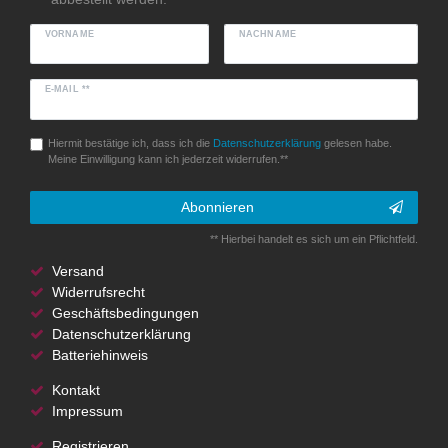
VORNAME
NACHNAME
E-MAIL **
Hiermit bestätige ich, dass ich die
Daten­schutz­erklärung
gelesen habe.
Meine Einwilligung kann ich jederzeit widerrufen.**
Abonnieren
** Hierbei handelt es sich um ein Pflichtfeld.
Versand
Widerrufsrecht
Geschäftsbedingungen
Datenschutzerklärung
Batteriehinweis
Kontakt
Impressum
Registrieren